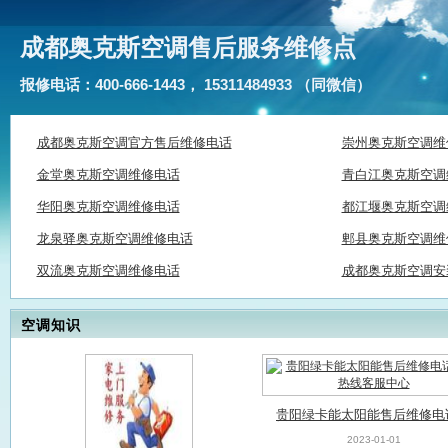
成都奥克斯空调售后服务维修点
报修电话：400-666-1443， 15311484933 （同微信）
成都奥克斯空调官方售后维修电话
崇州奥克斯空调维
金堂奥克斯空调维修电话
青白江奥克斯空调
华阳奥克斯空调维修电话
都江堰奥克斯空调
龙泉驿奥克斯空调维修电话
郫县奥克斯空调维
双流奥克斯空调维修电话
成都奥克斯空调安
空调知识
贵阳绿卡能太阳能售后维修电
修热线客服中心
2023-01-01