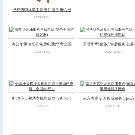
成都四季沐歌卫浴售后服务电话报
修热线(全国服务中心)( 更新）（各
2023-01-01
区服务中心）服务电话
海盐华帝油烟机售后电话(华帝全国
淄博华帝油烟机售后服务电话
维修客服)
各区维保热线电话
2023-01-01
2023-01-01
蚌埠小天鹅洗衣机售后网点查询已
南京志高空调售后服务点|南京
更新（全国/热线）
空调维修服务网点
2022-12-31
2022-12-31